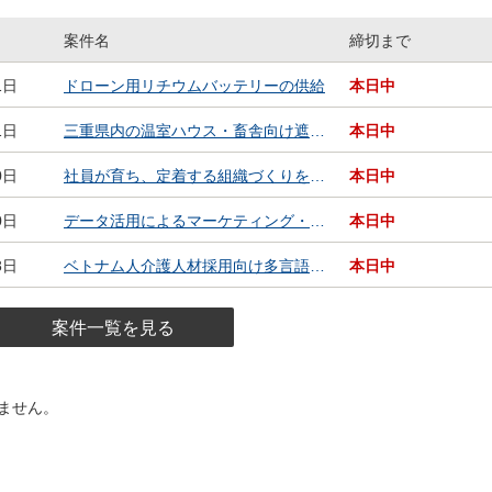
案件名
締切まで
達案件）一覧
1日
ドローン用リチウムバッテリーの供給
本日中
1日
三重県内の温室ハウス・畜舎向け遮熱剤散布の営業代行募集
本日中
0日
社員が育ち、定着する組織づくりをご支援いただけるアドバイザー募集
本日中
0日
データ活用によるマーケティング・事業戦略構築をご支援いただけるアドバイザー募集
本日中
8日
ベトナム人介護人材採用向け多言語Ｗｅｂサイト・採用動画制作パートナー募集（業務委託）
本日中
案件一覧を見る
ません。