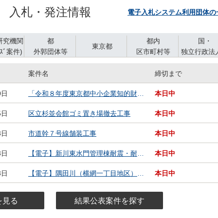
注意ください！
2026年7月30日
【全国】令和８年度東京ナ
募集
NEW
入札・発注情報
電子入札システム利用団体の
2026年7月29日
【全国】ウェブ
お知らせ
NEW
2026年7月27日
【全国】＜出展料無料
募集
研究機関
都
都内
国・
東京都
2026年7月22日
【都内】【受講生募
募集
ｽﾞ案件)
外郭団体等
区市町村等
独立行政法
調達案件）タブ
大学、研究機関(技術ｼｰｽﾞ案件)タブ
都、外郭団体等タブ
東京都タブ
都内、区市町村等タ
国、
2026年7月21日
【都内】《限定100名!!》パラスポ
募集
案件名
締切まで
0日
「令和８年度東京都中小企業知的財産シンポジウム」に係る運営等業務委託
本日中
5日
区立杉並会館ゴミ置き場撤去工事
本日中
3日
市道幹７号線舗装工事
本日中
3日
【電子】新川東水門管理棟耐震・耐水対策工事に伴う場内整備工事（その２）
本日中
3日
【電子】隅田川（横網一丁目地区）地質調査（その２）
本日中
を見る
結果公表案件を探す