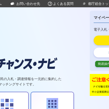
ム
お問い合わせ先
よくある質問
都庁総合トッ
マイペ
電子入札
簡易操
官民の入札・調達情報を一元的に集約した
マッチングサイトです。