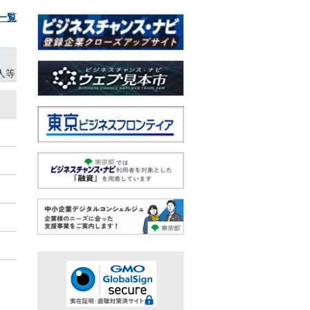
イトタイム魅力創出プロジェクト企画・運営等業務委託 事業者の募集
一覧
見本市に１８社が新規掲載されました
＞第４回たま未来・産業フェア出展者募集
集】PMI（経営統合）スクールⅡ期
人等
ブ
独立行政法人等タブ
ーツ支援企業講演会『TOKYOが築いたパラスポーツ支援の現在地』