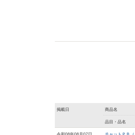
掲載日
商品名
品目・品名
商品情報エリアの商品一覧
令和08年08月07日
チャットＰＢ（