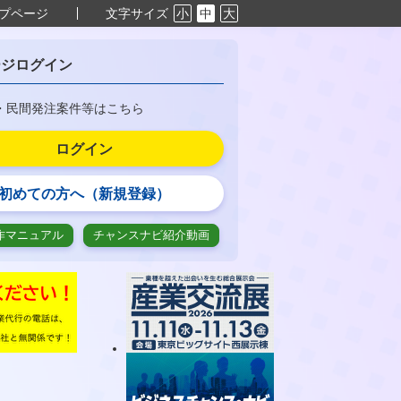
プページ
文字サイズ
小
中
大
ージログイン
・民間発注案件等はこちら
ログイン
初めての方へ（新規登録）
作マニュアル
チャンスナビ紹介動画