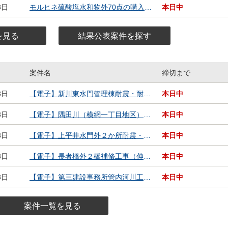
3日
モルヒネ硫酸塩水和物外70点の購入（数量概算契約）
本日中
を見る
結果公表案件を探す
案件名
締切まで
覧
3日
【電子】新川東水門管理棟耐震・耐水対策工事に伴う場内整備工事（その２）
本日中
3日
【電子】隅田川（横網一丁目地区）地質調査（その２）
本日中
3日
【電子】上平井水門外２か所耐震・耐水化事業紹介映像制作委託
本日中
3日
【電子】長者橋外２橋補修工事（伸縮装置取替）
本日中
3日
【電子】第三建設事務所管内河川工事監督補助業務（その２）
本日中
案件一覧を見る