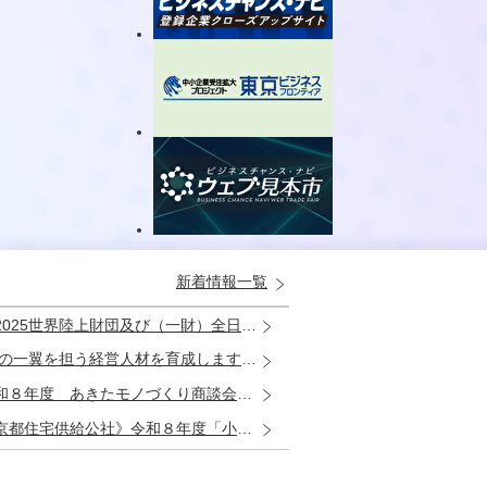
新着情報一覧
一財）全日本ろうあ連盟デフリンピック運営委員会解散に伴うビジネスチャンス・ナビの対応につきまして
営人材を育成します！「経営人財育成スクールNEXT」オンライン説明会のご案内
年度 あきたモノづくり商談会」の開催について
給公社》令和８年度「小口・緊急修繕工事店」を追加募集します
等によるプロジェクションマッピング展開事業企画・運営等業務委託 事業者の募集