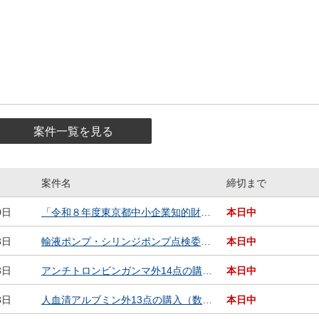
案件一覧を見る
案件名
締切まで
等入札・発注案件一覧
0日
「令和８年度東京都中小企業知的財産シンポジウム」に係る運営等業務委託
本日中
3日
輸液ポンプ・シリンジポンプ点検委託の包括契約
本日中
3日
アンチトロンビンガンマ外14点の購入（数量概算契約）
本日中
3日
人血清アルブミン外13点の購入（数量概算契約）
本日中