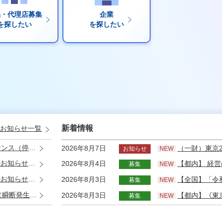
品・代理店募集
企業
を探したい
を探したい
新着情報
お知らせ一覧
(2026年8月2日)
2026年8月7日
（一財）東京2025世界陸上財団及び（
お知らせ
NEW
8:30～19:30）
2026年8月4日
【都内】 経営の一翼を担う経
募集
NEW
日20時～9日1時）
2026年8月3日
【全国】「令和８
募集
NEW
026年6月24日）
2026年8月3日
【都内】《東京都住宅供
募集
NEW
26年6月3日）
2026年7月30日
【全国】令和８年度民間との協力
募集
NEW