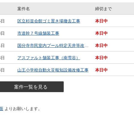
案件名
締切まで
村等入札情報一覧
5日
区立杉並会館ゴミ置き場撤去工事
本日中
3日
市道幹７号線舗装工事
本日中
4日
国分寺市民室内プール特定天井等改修工事
本日中
3日
アスファルト舗装工事（南雪谷）
本日中
3日
山王小学校自動火災報知設備改修工事
本日中
案件一覧を見る
面
よりお願いします。