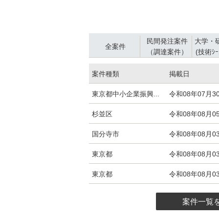
2025年9月2日
【注意】ナビを騙る勧誘電話にご
民間発注案件
大学・
全案件
（調達案件）
(技術ｼｰ
全案件タブ
民間発注案件（
案件種類
掲載日
入札・発注情報エリアの全案件一覧
東京都中小企業振興...
令和08年07月3
杉並区
令和08年08月0
国分寺市
令和08年08月0
東京都
令和08年08月0
東京都
令和08年08月0
案件一覧