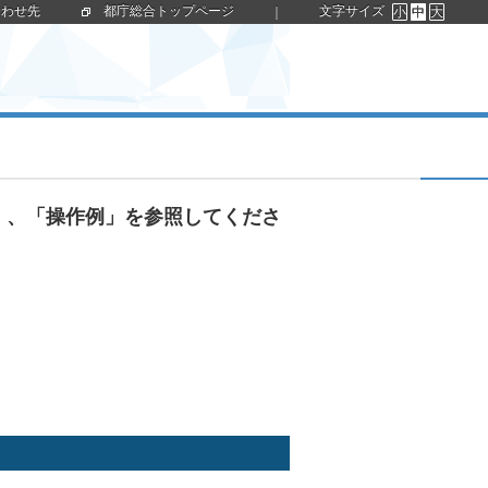
合わせ先
都庁総合トップページ
文字サイズ
｜
小
中
大
」、「操作例」を参照してくださ