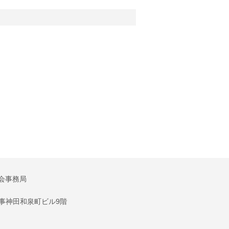
会事務局
商事神田和泉町ビル9階