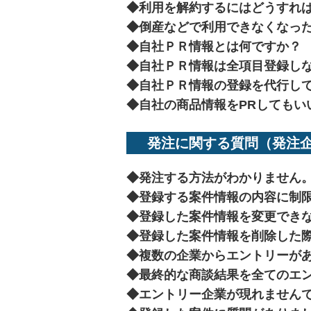
◆
利用を解約するにはどうすれ
◆
倒産などで利用できなくなっ
◆
自社ＰＲ情報とは何ですか？
◆
自社ＰＲ情報は全項目登録し
◆
自社ＰＲ情報の登録を代行し
◆
自社の商品情報をPRしてもい
発注に関する質問（発注企
◆
発注する方法がわかりません
◆
登録する案件情報の内容に制
◆
登録した案件情報を変更でき
◆
登録した案件情報を削除した
◆
複数の企業からエントリーが
◆
最終的な商談結果を全てのエ
◆
エントリー企業が現れません