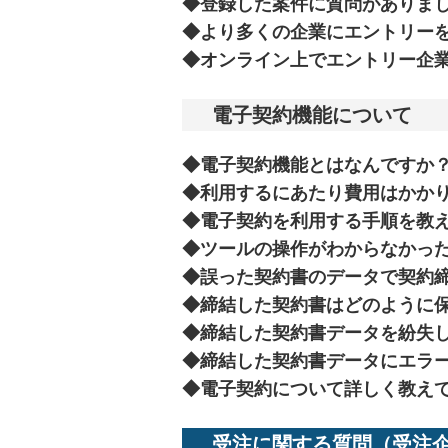
◆
登録した案件に質問がありま
◆
より多くの企業にエントリー
◆
オンライン上でエントリー企
電子契約機能について
◆
電子契約機能とはなんですか
◆
利用するにあたり費用はかか
◆
電子契約を利用する手順を教
◆
ツールの操作がわからなかっ
◆
誤った契約書のデータで契約
◆
締結した契約書はどのように
◆
締結した契約書データを紛失
◆
締結した契約書データにエラ
◆
電子契約について詳しく教え
受注に関する質問（受注企