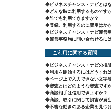
◆
ビジネスチャンス・ナビとは
◆
どんな時に利用するものです
◆
誰でも利用できますか？
◆
登録、利用するのに費用はか
◆
ビジネスチャンス・ナビ運営
◆
運営事務局に問い合わせるに
ご利用に関する質問
◆
ビジネスチャンス・ナビの推
◆
利用を開始するにはどうすれ
◆
ページ上で入力できない文字
◆
審査とはどのような審査です
◆
商談相手は信用できますか？
◆
商談、取引に関して損害が発
◆
不審な動きのある企業を見つ