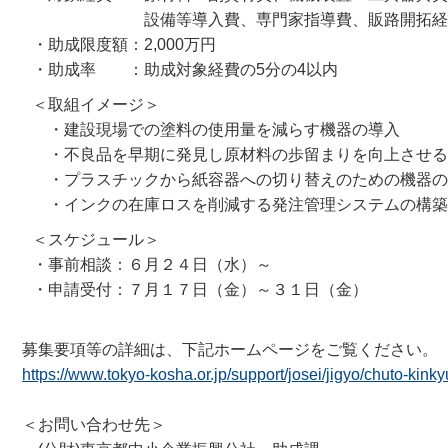
設備等導入費、専門家指導費、販路開拓経費
・助成限度額：2,000万円
・助成率 ：助成対象経費の5分の4以内
＜取組イメージ＞
・建設現場での塗料の使用量を減らす機器の導入
・不良品を早期に発見し原材料の歩留まりを向上させる
・プラスチックから紙容器への切り替えのための機器の
・インクの在庫ロスを削減する発注管理システムの構築
＜スケジュール＞
・事前相談：６月２４日（水）～
・申請受付：７月１７日（金）～３１日（金）
募集要項等の詳細は、下記ホームページをご覧ください。
https://www.tokyo-kosha.or.jp/support/josei/jigyo/chuto-kinky
＜お問い合わせ先＞